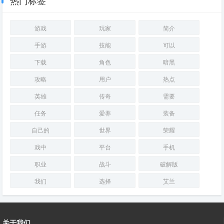
热门标签
游戏
玩家
简介
手游
技能
可以
下载
角色
暗黑
攻略
用户
热点
英雄
传奇
需要
任务
爱养
装备
自己的
世界
荣耀
戏中
平台
手机
职业
战斗
破解版
我们
选择
艾兰
关于我们