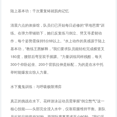
陆上基本功：千次重复铸就肌肉记忆
清晨六点的体操馆，队员们已开始每日必修的"旱地芭蕾"训
练。在弹力带辅助下，她们反复练习倒立、劈叉等柔韧动
作，每个姿势需保持5分钟以上。"水上动作的美感源于陆上
基本功，"教练王茜解释，"我们要求队员能轻松完成横竖叉
180度，腰部后弯至双手握踝。"力量训练同样残酷，每天
300个仰卧起坐、200个背肌拉伸是标配，为的是在水中托
举时能爆发出惊人力量。
水下魔鬼训练：与呼吸极限博弈
真正的挑战在水下。花样游泳运动员需掌握"倒立憋气"这一
核心技能——头部完全浸入水中，仅靠双腿维持平衡。新队
员起初只能坚持30秒，而国际赛事要求至少90秒。"我们采