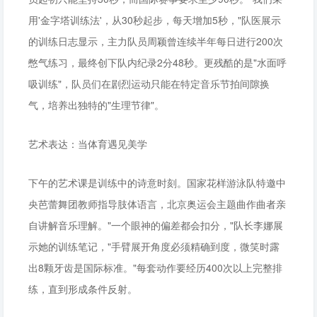
用'金字塔训练法'，从30秒起步，每天增加5秒，"队医展示
的训练日志显示，主力队员周颖曾连续半年每日进行200次
憋气练习，最终创下队内纪录2分48秒。更残酷的是"水面呼
吸训练"，队员们在剧烈运动只能在特定音乐节拍间隙换
气，培养出独特的"生理节律"。
艺术表达：当体育遇见美学
下午的艺术课是训练中的诗意时刻。国家花样游泳队特邀中
央芭蕾舞团教师指导肢体语言，北京奥运会主题曲作曲者亲
自讲解音乐理解。"一个眼神的偏差都会扣分，"队长李娜展
示她的训练笔记，"手臂展开角度必须精确到度，微笑时露
出8颗牙齿是国际标准。"每套动作要经历400次以上完整排
练，直到形成条件反射。