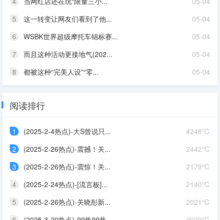
4
当网红店还在玩“限量三小...
05-04
5
这一转变让网友们看到了他...
05-04
6
WSBK世界超级摩托车锦标赛...
05-04
7
而且这种活动更接地气(202...
05-04
8
都被这种“完美人设”“零...
05-04
阅读排行
1
(2025-2-4热点)-大S曾说只...
4248℃
2
(2025-2-26热点)-震撼！关...
2442℃
3
(2025-2-26热点)-震惊！关...
2179℃
4
(2025-2-24热点)-[流言板]...
2140℃
5
(2025-2-26热点)-关晓彤新...
2021℃
6
(2025-3-20热点)-99热99热...
2020℃