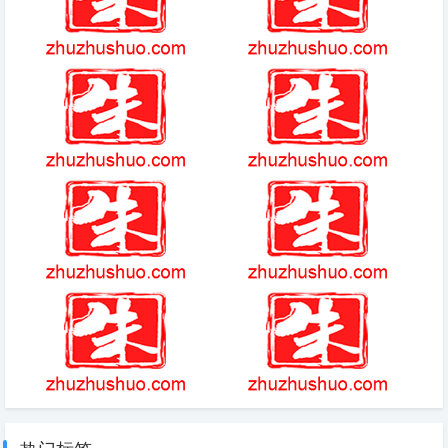
梦幻西游变身卡详细介绍2023
月圆之旅详细攻略
蕾欧娜手感最好的皮肤
艾尔之光4399
千炮街机金蟾捕鱼游戏
红警视频
dnf100级奶妈勋章选什么 100
冒泡幻想三国ol老版本
级奶妈徽章勋章守护珠推荐