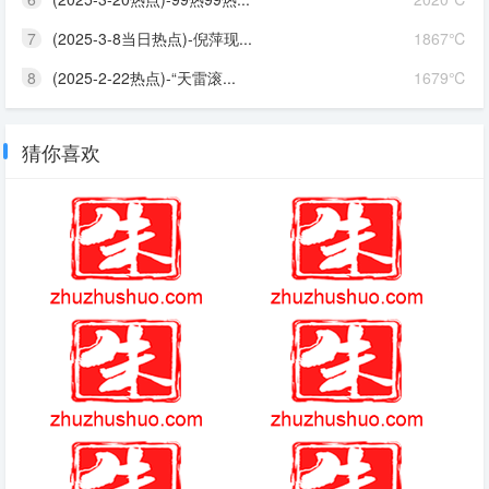
7
(2025-3-8当日热点)-倪萍现...
1867℃
8
(2025-2-22热点)-“天雷滚...
1679℃
猜你喜欢
艾特足球攻略
王者荣耀s4赛季结束时间是几点
黄金太阳1摇奖奖品
dnf女鬼剑冥光天羽套