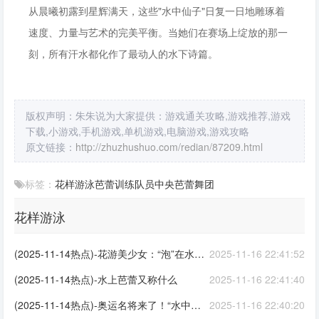
从晨曦初露到星辉满天，这些"水中仙子"日复一日地雕琢着
速度、力量与艺术的完美平衡。当她们在赛场上绽放的那一
刻，所有汗水都化作了最动人的水下诗篇。
版权声明：朱朱说为大家提供：游戏通关攻略,游戏推荐,游戏
下载,小游戏,手机游戏,单机游戏,电脑游戏,游戏攻略
原文链接：
http://zhuzhushuo.com/redian/87209.html
标签：
花样游泳
芭蕾
训练
队员
中央芭蕾舞团
花样游泳
(2025-11-14热点)-花游美少女：“泡”在水里的童年
2025-11-16 22:41:52
(2025-11-14热点)-水上芭蕾又称什么
2025-11-16 22:41:40
(2025-11-14热点)-奥运名将来了！“水中芭蕾”31日在“长安鼎”上演
2025-11-16 22:40:20