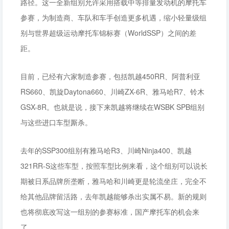
路径。这一全新组别允许采用搭载中等排量发动机的摩托车
参赛，为制造商、车队和车手创造更多机遇，缩小轻量级组
别与世界超级运动摩托车锦标赛（WorldSSP）之间的差
距。
目前，已经有六家制造参赛，包括凯越450RR、阿普利亚
RS660、凯旋Daytona660、川崎ZX-6R、雅马哈R7、铃木
GSX-8R。也就是说，接下来凯越将继续在WSBK SPB组别
与这些进口车型厮杀。
去年的SSP300组别有雅马哈R3、川崎Ninja400、凯越
321RR-S这些车型，按照车型比例来看，这个组别可以说长
期被日系品牌所垄断，雅马哈和川崎更是轮流坐庄，完全不
给其他品牌留活路，去年凯越能够杀出实属不易。新的规则
也将彻底改写这一组别的参赛标准，国产摩托车的机会来
了。