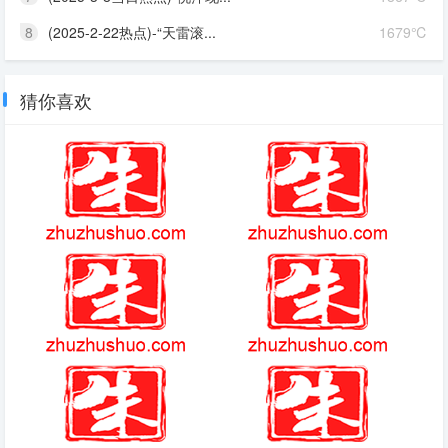
8
(2025-2-22热点)-“天雷滚...
1679℃
猜你喜欢
诛仙手游攻略
艾尔之光艾丽希斯技能
暗黑黎明传奇宝石攻略大全
浮岛物语手游