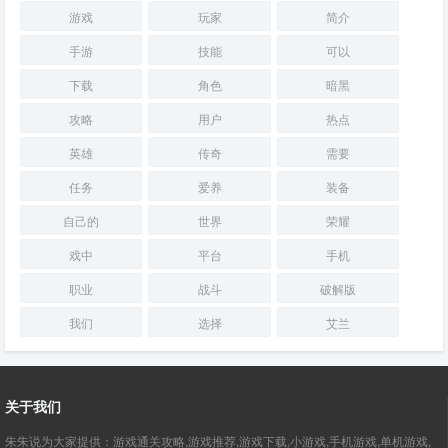
游戏
玩家
简介
手游
技能
可以
下载
角色
暗黑
攻略
用户
热点
英雄
传奇
需要
任务
爱养
装备
自己的
世界
荣耀
戏中
平台
手机
职业
战斗
破解版
我们
选择
艾兰
关于我们
朱朱说为大家提供：游戏通关攻略,游戏推荐,游戏下载,小游戏,手机游戏,单机游戏,