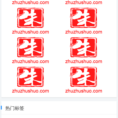
(2025-09-29热点)-凭什么？6元
绯色回响手游官方版本简介
的鸡排，被网友夸成“60元情绪
价值套餐”
梦幻西游雁塔地宫1到20层怎么
末日领主十集
打
神器传说
(2025-3-23热点)-69岁演员高英
逝世，曾参演《人民的名义》
皇后app怎么简介
戒灵传说破解版
热门标签