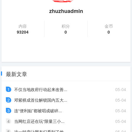
zhuzhuadmin
内容
积分
金币
93204
0
0
最新文章
1
不仅当地政府行动起来改善...
05-04
2
邓紫棋成首位解锁国内五大...
05-04
3
连“便利贴”都被唱成破碎...
05-04
4
当网红店还在玩“限量三小...
05-04
5
这一转变让网友们看到了他...
05-04