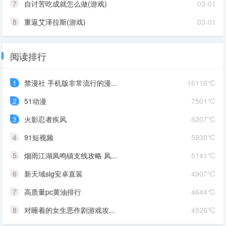
7
自讨苦吃成就怎么做(游戏)
03-01
8
重返艾泽拉斯(游戏)
03-01
阅读排行
1
禁漫社 手机版非常流行的漫...
16116℃
2
51动漫
7501℃
3
火影忍者疾风
6207℃
4
91短视频
5930℃
5
烟雨江湖凤鸣镇支线攻略 凤...
5141℃
6
新天域slg安卓直装
4907℃
7
高质量pc黄油排行
4644℃
8
对睡着的女生恶作剧游戏攻...
4526℃