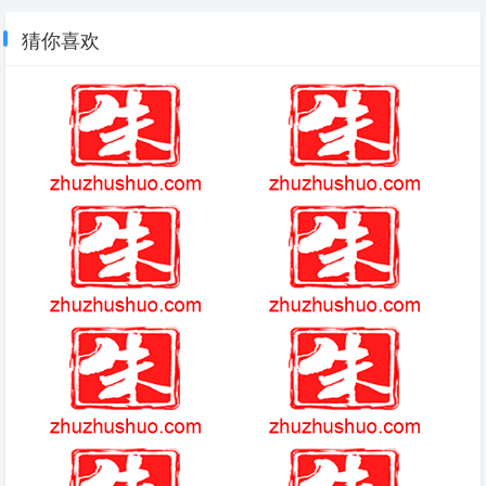
猜你喜欢
幻兽帕鲁新成就
大天使之剑h5
(2025-09-17热点)-10天涨100
(2025-09-03热点)-22位明星名
亿 宇树科技朋友圈狂欢 资本盛
人现场观看阅兵，马龙低调，
宴开启
69岁张明敏一句话让人落泪
三国志9威力加强版
(2025-10-04热点)-微信时间能
切换显示 隐藏功能引热议 新功
能引发网友讨论