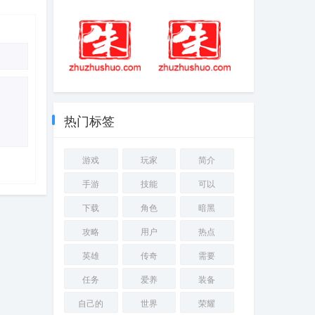
珊瑚岛手游简介
怪物猎人世界狱
中文版最新
炎石如何获得 狱
炎石获取方法攻
略
艾伦在镜子面前
恋爱养成游戏
梳头
热门标签
游戏
玩家
简介
手游
技能
可以
下载
角色
暗黑
攻略
用户
热点
英雄
传奇
需要
任务
爱养
装备
自己的
世界
荣耀