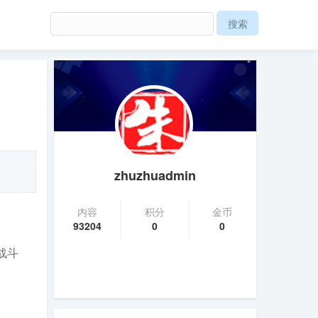
zhuzhuadmin
内容
积分
金币
93204
0
0
战斗