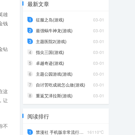
最新文章
英雄
1
征服之岛(游戏)
03-01
金钱
2
最强蜗牛神龙(游戏)
03-01
3
主题医院2(游戏)
03-01
金钻
4
指尖三国(游戏)
03-01
5
卓越奇迹(游戏)
03-01
6
主题公园游戏(游戏)
03-01
7
自讨苦吃成就怎么做(游戏)
03-01
在这
8
重返艾泽拉斯(游戏)
03-01
，让
阅读排行
你不
1
禁漫社 手机版非常流行的漫...
16110℃