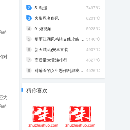
2
51动漫
7497℃
3
火影忍者疾风
6201℃
4
91短视频
5928℃
强的
5
烟雨江湖凤鸣镇支线攻略 凤...
5140℃
6
新天域slg安卓直装
4907℃
的对
7
高质量pc黄油排行
4627℃
8
对睡着的女生恶作剧游戏攻...
4526℃
猜你喜欢
还为
强的