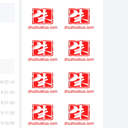
风爆远征传奇手
灵魂献祭delta(游
游简介
戏)
癫火压制后怎么
问道奇宝斋
找梅琳娜
我的世界马桶解
魔兽争霸密码
说
09:57:16
19:21:55
堆叠大陆恶魔掉
卡特琳 波兹
19:21:26
落物
19:17:26
19:16:56