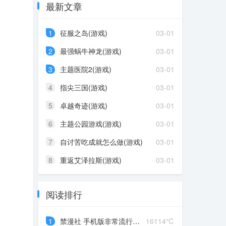
最新文章
1
征服之岛(游戏)
03-01
2
最强蜗牛神龙(游戏)
03-01
3
主题医院2(游戏)
03-01
4
指尖三国(游戏)
03-01
5
卓越奇迹(游戏)
03-01
6
主题公园游戏(游戏)
03-01
7
自讨苦吃成就怎么做(游戏)
03-01
8
重返艾泽拉斯(游戏)
03-01
阅读排行
1
禁漫社 手机版非常流行的漫...
16114℃