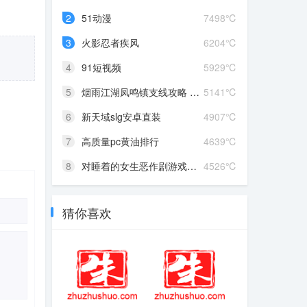
2
51动漫
7498℃
3
火影忍者疾风
6204℃
4
91短视频
5929℃
5
烟雨江湖凤鸣镇支线攻略 凤...
5141℃
6
新天域slg安卓直装
4907℃
7
高质量pc黄油排行
4639℃
8
对睡着的女生恶作剧游戏攻...
4526℃
猜你喜欢