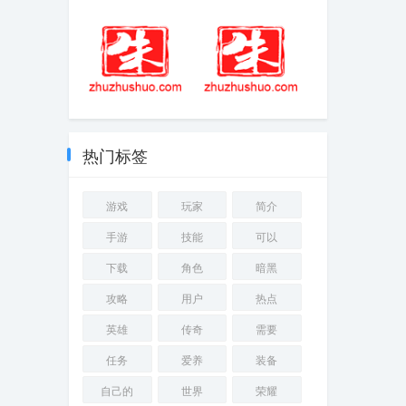
(2025-11-20热
我的世界java简介
点)-中国“人造太
阳”核心就位，
2030年终极能源
将点亮，西方急
了，全球引爆能
源大战
有弓箭手职业的
烹饪冒险安卓简
手游单机版有哪
介破解
些
热门标签
游戏
玩家
简介
手游
技能
可以
下载
角色
暗黑
攻略
用户
热点
英雄
传奇
需要
任务
爱养
装备
自己的
世界
荣耀