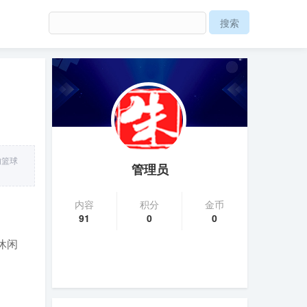
的篮球
管理员
内容
积分
金币
91
0
0
休闲