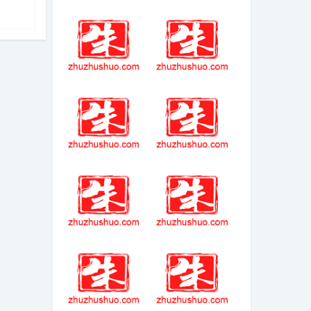
(2025-3-22热点)-
十大不氪金传奇
邓超、孙俪，突
手游游戏
传消息！
奥德修斯之旅英
鬼灭手游2024兑
文
换码
艾尔登法环主线
(2025-09-07热
顺序
点)-iPhone 17国
行预估价5999元
起 Pro、Pro Max
型号涨价！！
破解数织2023最
阿兹特克的覆灭
新版