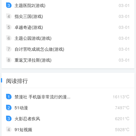
3
主题医院2(游戏)
03-01
4
指尖三国(游戏)
03-01
5
卓越奇迹(游戏)
03-01
6
主题公园游戏(游戏)
03-01
7
自讨苦吃成就怎么做(游戏)
03-01
8
重返艾泽拉斯(游戏)
03-01
阅读排行
1
禁漫社 手机版非常流行的漫...
16113℃
2
51动漫
7497℃
3
火影忍者疾风
6201℃
4
91短视频
5928℃