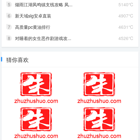
5
烟雨江湖凤鸣镇支线攻略 凤...
5140℃
6
新天域slg安卓直装
4907℃
7
高质量pc黄油排行
4631℃
8
对睡着的女生恶作剧游戏攻...
4526℃
猜你喜欢
双星之阴阳师
(2025-10-02热点)-每次带火一
座城市的不是大明星，而是和鸡
排哥一样的草根小人物