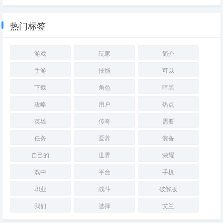
艾兰岛官方正版
决战平安京装备天羽羽斩合成图
鉴
热门标签
游戏
玩家
简介
手游
技能
可以
下载
角色
暗黑
攻略
用户
热点
英雄
传奇
需要
任务
爱养
装备
自己的
世界
荣耀
戏中
平台
手机
职业
战斗
破解版
我们
选择
艾兰