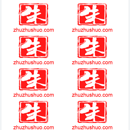
多玩lol盒子
(2025-3-24热点)-小米汽车YU7
内饰与座舱渲染图曝光 独特翻
转仪表屏
1.76复古传奇
爱养成2感受怎么降
圣魔之光石简介
爱养成3无限金币版简介免费版
风云online手游
草花服女神驾到兑换码