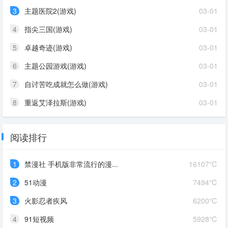
3
主题医院2(游戏)
03-01
4
指尖三国(游戏)
03-01
5
卓越奇迹(游戏)
03-01
6
主题公园游戏(游戏)
03-01
7
自讨苦吃成就怎么做(游戏)
03-01
8
重返艾泽拉斯(游戏)
03-01
阅读排行
1
禁漫社 手机版非常流行的漫...
16107℃
2
51动漫
7494℃
3
火影忍者疾风
6200℃
4
91短视频
5928℃