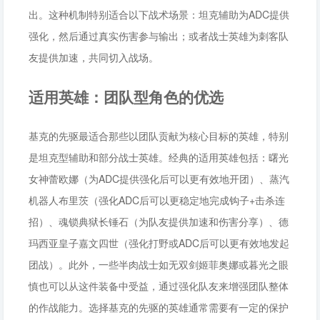
出。这种机制特别适合以下战术场景：坦克辅助为ADC提供
强化，然后通过真实伤害参与输出；或者战士英雄为刺客队
友提供加速，共同切入战场。
适用英雄：团队型角色的优选
基克的先驱最适合那些以团队贡献为核心目标的英雄，特别
是坦克型辅助和部分战士英雄。经典的适用英雄包括：曙光
女神蕾欧娜（为ADC提供强化后可以更有效地开团）、蒸汽
机器人布里茨（强化ADC后可以更稳定地完成钩子+击杀连
招）、魂锁典狱长锤石（为队友提供加速和伤害分享）、德
玛西亚皇子嘉文四世（强化打野或ADC后可以更有效地发起
团战）。此外，一些半肉战士如无双剑姬菲奥娜或暮光之眼
慎也可以从这件装备中受益，通过强化队友来增强团队整体
的作战能力。选择基克的先驱的英雄通常需要有一定的保护