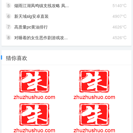
5
烟雨江湖凤鸣镇支线攻略 凤...
5140℃
6
新天域slg安卓直装
4907℃
7
高质量pc黄油排行
4626℃
8
对睡着的女生恶作剧游戏攻...
4526℃
猜你喜欢
妖灵契伙伴最强阵容
极品传奇