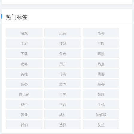
艾迪尔女装系列有哪些
暗黑2刷暗金最效率的地方
热门标签
游戏
玩家
简介
手游
技能
可以
下载
角色
暗黑
攻略
用户
热点
英雄
传奇
需要
任务
爱养
装备
自己的
世界
荣耀
戏中
平台
手机
职业
战斗
破解版
我们
选择
艾兰