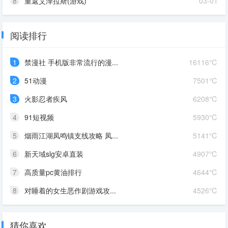
8
重返艾泽拉斯(游戏)
03-01
阅读排行
1
禁漫社 手机版非常流行的漫...
16116℃
2
51动漫
7501℃
3
火影忍者疾风
6208℃
4
91短视频
5930℃
5
烟雨江湖凤鸣镇支线攻略 凤...
5141℃
6
新天域slg安卓直装
4907℃
7
高质量pc黄油排行
4644℃
8
对睡着的女生恶作剧游戏攻...
4526℃
猜你喜欢