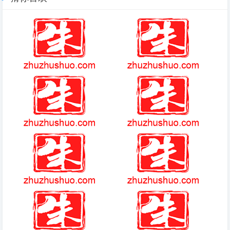
(2025-1-15热点)-冬日里的温暖
阿黛拉的非凡冒险免费
味道：推荐几种香料让你更舒
适！
(2025-10-16热点)-清水塘江湾
街机三国战记(游戏)
小学儿童歌舞长剧《小小花木
兰》 在梅溪湖国际文化艺术中
心展演
4399艾迪王国
(2025-08-29热点)-华晨宇玩游
戏抢到玫瑰花，直男本性暴露
“辣手摧花”，全场爆笑！