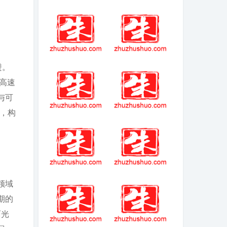
星际之超级武装
爱养成3男版自由
职业
暗黑破坏神不朽
安卓壁纸免费版
进。
官网首页简介
简介-安卓壁纸
与高速
app官方版简介
v5.15.20 安卓最
与可
新版
，构
(2025-2-4热点)-
艾德ngs
《哪吒2》票房破
30亿！河南一影
院10分钟一场 一
天排了88场
(2025-09-04热
中国小伙骑摩托
领域
点)-17999元起 华
车穿越亚欧
为发布最新款三
期的
折叠手机
面光