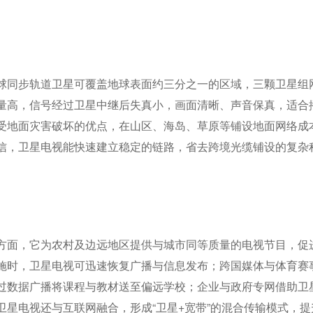
球同步轨道卫星可覆盖地球表面约三分之一的区域，三颗卫星组
量高，信号经过卫星中继后失真小，画面清晰、声音保真，适合
受地面灾害破坏的优点，在山区、海岛、草原等铺设地面网络成
信，卫星电视能快速建立稳定的链路，省去跨境光缆铺设的复杂
方面，它为农村及边远地区提供与城市同等质量的电视节目，促
施时，卫星电视可迅速恢复广播与信息发布；跨国媒体与体育赛
过数据广播将课程与教材送至偏远学校；企业与政府专网借助卫
星电视还与互联网融合，形成“卫星+宽带”的混合传输模式，提