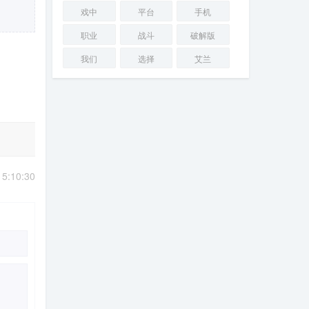
戏中
平台
手机
职业
战斗
破解版
我们
选择
艾兰
15:10:30