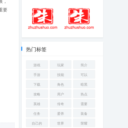
展，
可以互动的恋爱
allenheath调音台
类手游
重要
怎么玩艾兰岛
星光子的老公是
谁
热门标签
游戏
玩家
简介
手游
技能
可以
下载
角色
暗黑
攻略
用户
热点
英雄
传奇
需要
任务
爱养
装备
自己的
世界
荣耀