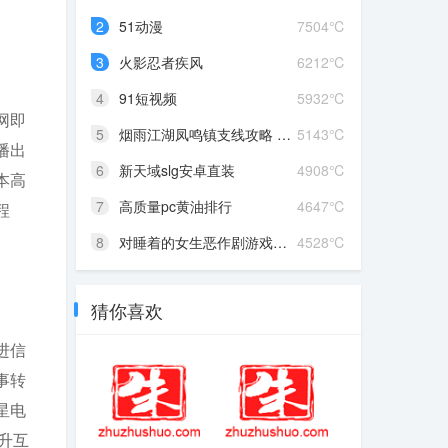
2
51动漫
7504℃
3
火影忍者疾风
6212℃
4
91短视频
5932℃
网即
5
烟雨江湖凤鸣镇支线攻略 凤...
5143℃
播出
6
新天域slg安卓直装
4908℃
本高
7
高质量pc黄油排行
4647℃
程
8
对睡着的女生恶作剧游戏攻...
4528℃
猜你喜欢
进信
事转
星电
升互