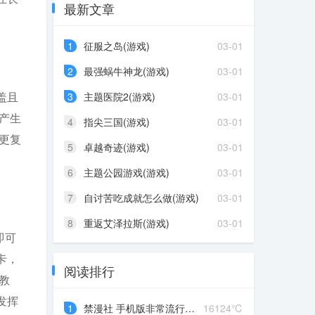
最新文章
1
征服之岛(游戏)
03-01
2
最强蜗牛神龙(游戏)
03-01
盖且
3
主题医院2(游戏)
03-01
产生
4
指尖三国(游戏)
03-01
更复
5
卓越奇迹(游戏)
03-01
6
主题公园游戏(游戏)
03-01
7
自讨苦吃成就怎么做(游戏)
03-01
8
重返艾泽拉斯(游戏)
03-01
即可
卡，
阅读排行
教
发挥
1
禁漫社 手机版非常流行的漫...
16124℃