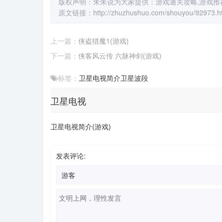
版权声明：朱朱说为大家提供：游戏通关攻略,游戏推荐
原文链接：
http://zhuzhushuo.com/shouyou/92973.h
上一篇：
侠盗猎魔1(游戏)
下一篇：
侠客风云传 六脉神剑(游戏)
标签：
卫星电视
简介
卫星
波段
卫星电视
卫星电视简介(游戏)
发表评论: