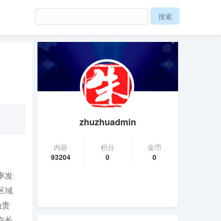
zhuzhuadmin
内容
积分
金币
93204
0
0
率发
区域
负责
在长