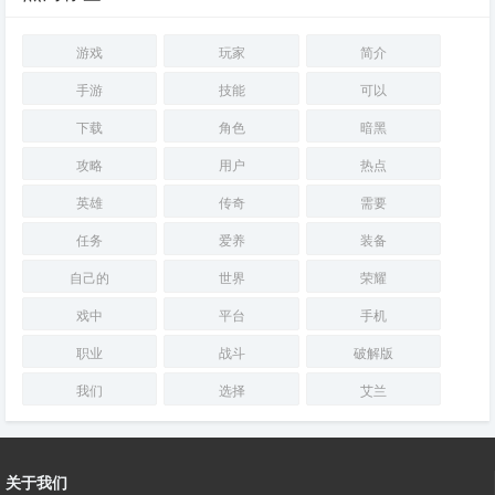
游戏
玩家
简介
手游
技能
可以
下载
角色
暗黑
攻略
用户
热点
英雄
传奇
需要
任务
爱养
装备
自己的
世界
荣耀
戏中
平台
手机
职业
战斗
破解版
我们
选择
艾兰
关于我们