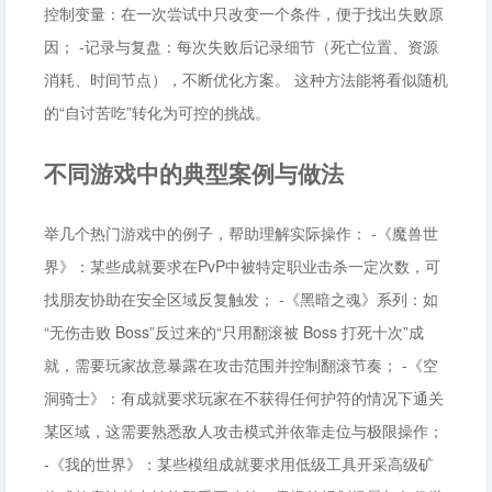
控制变量：在一次尝试中只改变一个条件，便于找出失败原
因； -记录与复盘：每次失败后记录细节（死亡位置、资源
消耗、时间节点），不断优化方案。 这种方法能将看似随机
的“自讨苦吃”转化为可控的挑战。
不同游戏中的典型案例与做法
举几个热门游戏中的例子，帮助理解实际操作： -《魔兽世
界》：某些成就要求在PvP中被特定职业击杀一定次数，可
找朋友协助在安全区域反复触发； -《黑暗之魂》系列：如
“无伤击败 Boss”反过来的“只用翻滚被 Boss 打死十次”成
就，需要玩家故意暴露在攻击范围并控制翻滚节奏； -《空
洞骑士》：有成就要求玩家在不获得任何护符的情况下通关
某区域，这需要熟悉敌人攻击模式并依靠走位与极限操作；
-《我的世界》：某些模组成就要求用低级工具开采高级矿