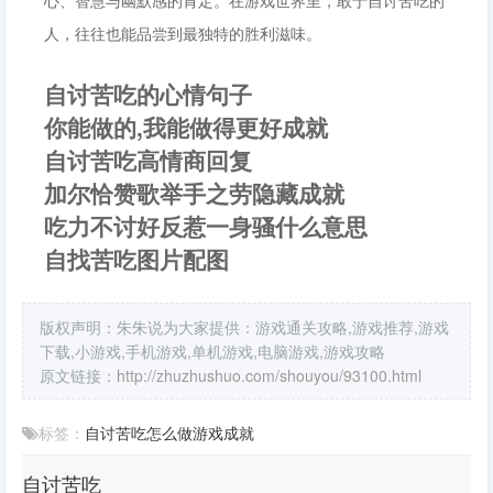
心、智慧与幽默感的肯定。在游戏世界里，敢于自讨苦吃的
人，往往也能品尝到最独特的胜利滋味。
自讨苦吃的心情句子
你能做的,我能做得更好成就
自讨苦吃高情商回复
加尔恰赞歌举手之劳隐藏成就
吃力不讨好反惹一身骚什么意思
自找苦吃图片配图
版权声明：朱朱说为大家提供：游戏通关攻略,游戏推荐,游戏
下载,小游戏,手机游戏,单机游戏,电脑游戏,游戏攻略
原文链接：
http://zhuzhushuo.com/shouyou/93100.html
标签：
自讨苦吃
怎么做
游戏
成就
自讨苦吃