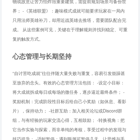
物或故意让苦力怕炸毁重要建筑，需提前规划场景与备份世
界； -《英雄联盟》：趣味模式成就可能要求玩家在一局内
只用法师英雄补刀，却用近战英雄去推塔，需要团队配合完
成。 从这些案例可见，关键在于理解规则并找到稳定、可重
复的触发方式。
心态管理与长期坚持
“自讨苦吃成就”往往伴随大量失败与重复，容易引发烦躁甚
至放弃的念头。有效的心态管理方法包括： -设定小目标：
将大成就拆成每日或每场的微任务，逐步逼近最终条件； -
奖励机制：完成阶段性目标后给自己小奖励（如休息、看影
片），保持动力； -社群互助：加入相关论坛或Discord群
组，与有经验的玩家交流心得，互相鼓励； -转换视角：把
它当作实验与探索，而非单纯的考核，享受过程中的发现与
技巧提升； -适时暂停：遇到瓶颈可暂停几天，让思维与手