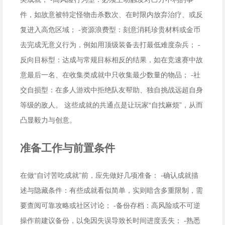
件，如故意被特定怪物击杀数次、在时限内放弃治疗、或反
复进入高危区域； -资源浪费型：刻意消耗珍贵材料或金币
去完成无意义行为，例如用顶级装备去打最低难度杂兵； -
反向目标型：达成与常规目标相反的结果，如在竞速赛中故
意最后一名、在收集类成就中只收集最少数量的物品； -社
交自损型：在多人游戏中拒绝队友帮助、独自挑战远超自身
等级的敌人。 这些成就的共通点是让玩家“自找麻烦”，从而
凸显毅力与创意。
准备工作与前置条件
在做“自讨苦吃成就”前，应先做好几项准备： -确认成就描
述与隐藏条件：有些成就看似简单，实则暗含多重限制，需
要查阅可靠攻略或社区讨论； -备份存档：高风险或不可逆
操作前建议备份，以免因失误导致长时间进度丢失； -熟悉