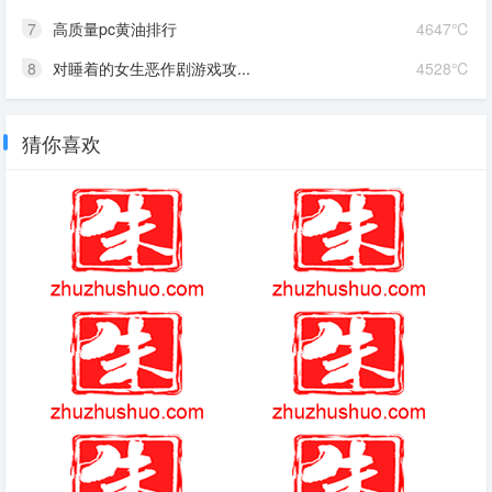
7
高质量pc黄油排行
4647℃
8
对睡着的女生恶作剧游戏攻...
4528℃
猜你喜欢
抉择之沼怎么进(游戏)
半条命简介
(2025-07-17热点)-原创影版
龙族幻想异闻
《长安荔枝》上映，忍杨幂演妻
子，难忍女主选角