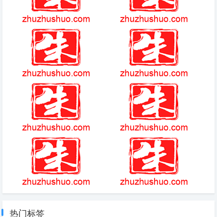
修罗战魂
储藏柜里的女孩游戏
阿玛拉王国：惩罚
(2025-2-8热点)-合肥一新婚夫
妻在蔬菜大棚里办婚礼 展现美
丽乡村新风貌
(2025-1-2热点)-2小猫上学发音
阿波之旅游戏无法进入
课，资优生超专注，学霸跟学渣
的组合！
误导宏
仙凡幻想得神兽最快方法
热门标签