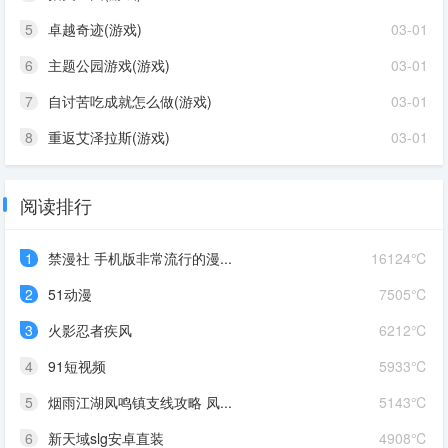
5
卓越奇迹(游戏)
03-01
6
主题公园游戏(游戏)
03-01
7
自讨苦吃成就怎么做(游戏)
03-01
8
重返艾泽拉斯(游戏)
03-01
阅读排行
1
禁漫社 手机版非常流行的漫...
16124℃
2
51动漫
7505℃
3
火影忍者疾风
6212℃
4
91短视频
5933℃
5
烟雨江湖凤鸣镇支线攻略 凤...
5143℃
6
新天域slg安卓直装
4908℃