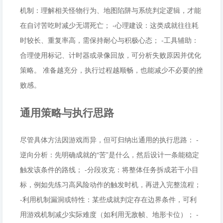
机制：理解相关怪物行为、地图陷阱与系统判定逻辑，才能
在自讨苦吃时减少无谓死亡； -心理建设：这类成就往往耗
时较长、重复率高，需保持耐心与积极心态； -工具辅助：
合理使用标记、计时器或录像回放，可分析失败原因并优化
策略。 准备越充分，执行过程越顺畅，也能减少不必要的挫
败感。
通用策略与执行思路
尽管具体方法因游戏而异，但可归纳出通用的执行思路： -
逆向分析：先明确成就的“苦”是什么，然后设计一条能稳定
触发该条件的路线； -分段攻克：将整体任务拆成若干小目
标，例如先练习高风险动作的触发时机，再进入完整流程；
-利用机制漏洞或特性：某些成就判定存在边界条件，可利
用游戏机制减少实际难度（如利用无敌帧、地形卡位）； -