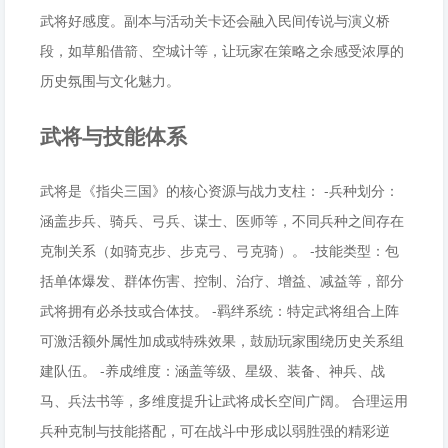
武将好感度。副本与活动关卡还会融入民间传说与演义桥
段，如草船借箭、空城计等，让玩家在策略之余感受浓厚的
历史氛围与文化魅力。
武将与技能体系
武将是《指尖三国》的核心资源与战力支柱： -兵种划分：
涵盖步兵、骑兵、弓兵、谋士、医师等，不同兵种之间存在
克制关系（如骑克步、步克弓、弓克骑）。 -技能类型：包
括单体爆发、群体伤害、控制、治疗、增益、减益等，部分
武将拥有必杀技或合体技。 -羁绊系统：特定武将组合上阵
可激活额外属性加成或特殊效果，鼓励玩家围绕历史关系组
建队伍。 -养成维度：涵盖等级、星级、装备、神兵、战
马、兵法书等，多维度提升让武将成长空间广阔。 合理运用
兵种克制与技能搭配，可在战斗中形成以弱胜强的精彩逆