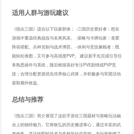
适用人群与游玩建议
《指尖三国》适合以下玩家群体： -三国历史爱好者：想在
游戏中重温经典战役与名将风采。 -策略与卡牌玩家：喜爱
阵容搭配、兵种克制与战术博弈。 -休闲与竞技兼顾者：既
能轻松推图，又可参与高强度PVP。 建议新手先完成引导任
务熟悉操作与系统，随后根据喜好专注PVE剧情或PVP竞
技；合理分配资源优先培养核心武将，并积极参与军团活动
获取额外收益。
总结与推荐
《指尖三国》简介展现了这款手游在三国题材与策略玩法融
合上的独特魅力。它将恢弘的历史搬进掌心，通过丰富的武
将收集、灵活的即时战术与多样的社交竞技，为玩家构建了