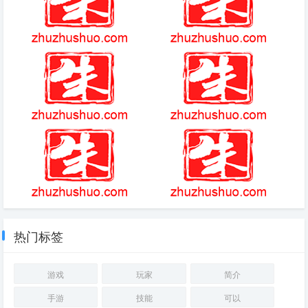
抖音乌拉拉是什么梗 乌拉拉是
情侣游戏网名
什么意思
上古王冠角色大全
科泰罗的谜题(游戏)
(2025-08-19热点)-庋弈菽７铝
给他爱4手游简介
醍u宏经典动作 现场气氛燃爆
热门标签
游戏
玩家
简介
手游
技能
可以