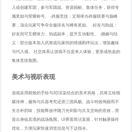
入或创建军团，参与军团战、资源捐献、集体任务，获得专
属奖励与荣耀称号。 -跨服竞技：定期举办跨服联赛与巅峰
赛，顶尖玩家可争夺全服排名与稀有奖励。 -好友与助战：
好友间可互赠体力、协战副本，提升互动黏性。 -婚姻与结
义：部分版本加入武将或玩家间的情感羁绊玩法，增加趣味
与代入感。 社交体系让游戏不仅是单人体验，更形成热血的
集体竞技氛围。
美术与视听表现
游戏采用精致的手绘与3D渲染结合的美术风格，武将立绘细
腻传神，服饰与兵器考究还原三国风貌。战斗特效绚丽而不
失古朴韵味，技能释放伴随刀光剑影与兵戈交响的音效，营
造出身临其境的战场氛围。UI界面简洁直观，针对触屏操作
优化，方便玩家快速浏览信息与下达指令。