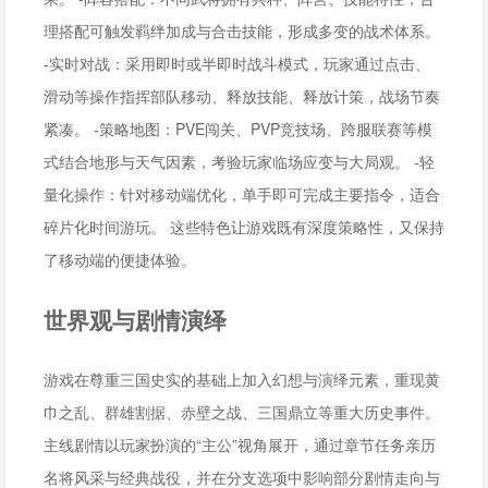
理搭配可触发羁绊加成与合击技能，形成多变的战术体系。
-实时对战：采用即时或半即时战斗模式，玩家通过点击、
滑动等操作指挥部队移动、释放技能、释放计策，战场节奏
紧凑。 -策略地图：PVE闯关、PVP竞技场、跨服联赛等模
式结合地形与天气因素，考验玩家临场应变与大局观。 -轻
量化操作：针对移动端优化，单手即可完成主要指令，适合
碎片化时间游玩。 这些特色让游戏既有深度策略性，又保持
了移动端的便捷体验。
世界观与剧情演绎
游戏在尊重三国史实的基础上加入幻想与演绎元素，重现黄
巾之乱、群雄割据、赤壁之战、三国鼎立等重大历史事件。
主线剧情以玩家扮演的“主公”视角展开，通过章节任务亲历
名将风采与经典战役，并在分支选项中影响部分剧情走向与