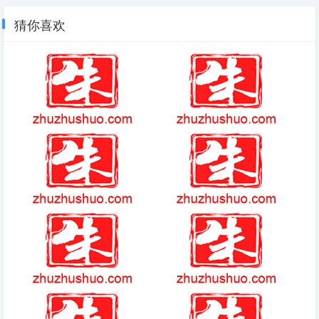
猜你喜欢
(2025-10-23热点)-东北网友拍
(2025-12-22热点)-仿佛老北京
下不少燕子滞留没南飞，冻死画
人在耳边指路，大兴机场指示标
面曝光太悲惨，天气反常
语京味儿浓
PVP玩法虽成主流 做出优秀
到底有没有平行时空
PVP游戏依然很难
大型卡牌手游
亚洲足球俱乐部最新排名