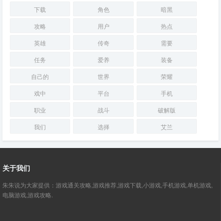
下载
角色
暗黑
攻略
用户
热点
英雄
传奇
需要
任务
爱养
装备
自己的
世界
荣耀
戏中
平台
手机
职业
战斗
破解版
我们
选择
艾兰
关于我们
朱朱说为大家提供：游戏通关攻略,游戏推荐,游戏下载,小游戏,手机游戏,单机游戏,
电脑游戏,游戏攻略.