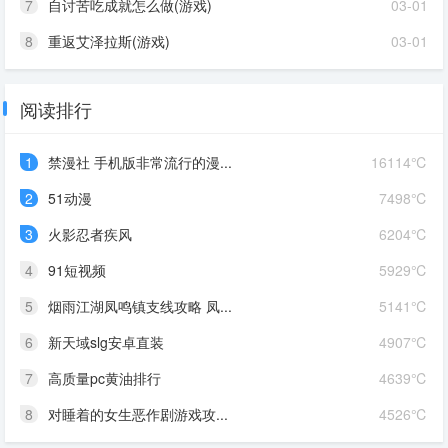
7
自讨苦吃成就怎么做(游戏)
03-01
8
重返艾泽拉斯(游戏)
03-01
阅读排行
1
禁漫社 手机版非常流行的漫...
16114℃
2
51动漫
7498℃
3
火影忍者疾风
6204℃
4
91短视频
5929℃
5
烟雨江湖凤鸣镇支线攻略 凤...
5141℃
6
新天域slg安卓直装
4907℃
7
高质量pc黄油排行
4639℃
8
对睡着的女生恶作剧游戏攻...
4526℃