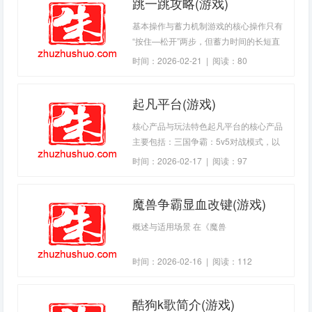
跳一跳攻略(游戏)
基本操作与蓄力机制游戏的核心操作只有
“按住—松开”两步，但蓄力时间的长短直
接决定跳跃距离： - 短按：小人跳跃距离
时间：2026-02-21 | 阅读：80
短，适合相邻较近的平台。 - 长按：蓄力
时间增加，跳跃距
起凡平台(游戏)
核心产品与玩法特色起凡平台的核心产品
主要包括：三国争霸：5v5对战模式，以
三国武将为英雄原型，强调线上补刀、游
时间：2026-02-17 | 阅读：97
走、团战与推塔，玩法与DotA高度相似但
加入了本土化技能设定
魔兽争霸显血改键(游戏)
概述与适用场景 在《魔兽
时间：2026-02-16 | 阅读：112
酷狗k歌简介(游戏)