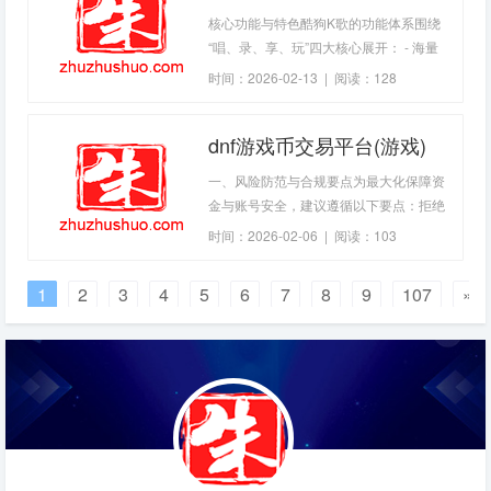
核心功能与特色酷狗K歌的功能体系围绕
“唱、录、享、玩”四大核心展开： - 海量
曲库：覆盖最新流行、经典老歌、民谣、
时间：2026-02-13 | 阅读：128
摇滚、古风、外语歌曲等，支持多语种歌
词同步与智能评分。 -
dnf游戏币交易平台(游戏)
一、风险防范与合规要点为最大化保障资
金与账号安全，建议遵循以下要点：拒绝
线下私下交易：不提供账号密码、短信验
时间：2026-02-06 | 阅读：103
证码，不在公共网络环境操作，谨防“低价
诱惑/冒充客服”。全程使用平台工具：下
1
2
3
4
5
6
7
8
9
107
»
单、沟通、发货、凭证上传均在平台内完
成，避免跳转到第三方聊天工具。保留证
据：发货录屏、订单号、聊天记录、邮件
截图等要完整留存，便于纠纷举证。关注
规则与费率：不同平台的手续费、押金、
赔付条件不尽相