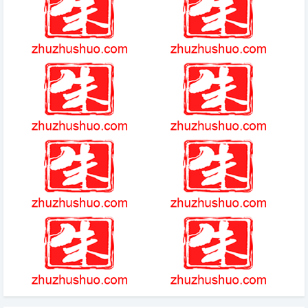
暗黑2单机技巧大全攻略 (4)
阿兹特克的神圣历
激活码礼包领取
王者荣耀贵族10要充多少钱(游
戏)
阿比斯之旅第三章
极限汽车
达达兔影视官网简介
(2025-2-14热点)-陈丽君湖南卫
视元宵晚会扮大圣惊艳全场，观