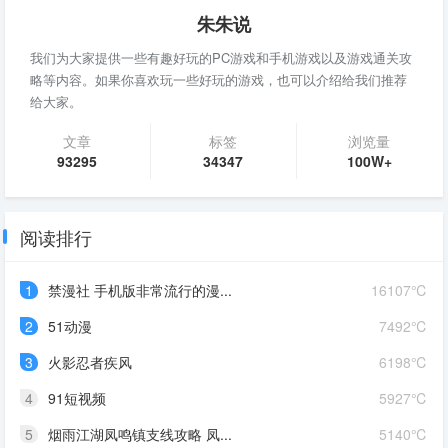
朱朱说
我们为大家提供一些有趣好玩的PC游戏和手机游戏以及游戏通关攻
略等内容。如果你喜欢玩一些好玩的游戏，也可以介绍给我们推荐
给大家。
文章
标签
浏览量
93295
34347
100W+
阅读排行
1
禁漫社 手机版非常流行的漫...
16107℃
2
51动漫
7492℃
3
火影忍者疾风
6198℃
4
91短视频
5927℃
5
烟雨江湖凤鸣镇支线攻略 凤...
5140℃