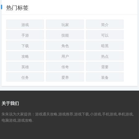
众直呼：太帅了
热门标签
游戏
玩家
简介
手游
技能
可以
下载
角色
暗黑
攻略
用户
热点
英雄
传奇
需要
任务
爱养
装备
关于我们
朱朱说为大家提供：游戏通关攻略,游戏推荐,游戏下载,小游戏,手机游戏,单机游戏,
电脑游戏,游戏攻略.