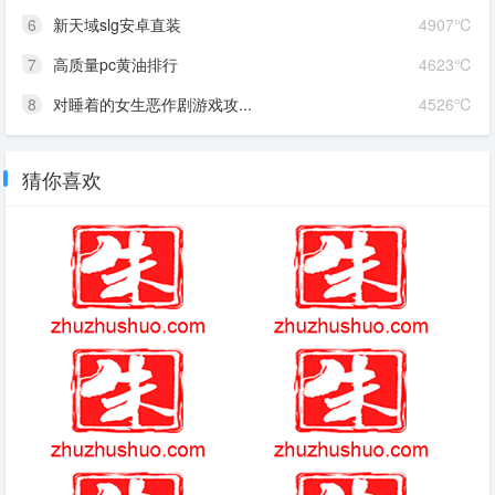
6
新天域slg安卓直装
4907℃
7
高质量pc黄油排行
4623℃
8
对睡着的女生恶作剧游戏攻...
4526℃
猜你喜欢
(2025-3-24热点)-少班主熬出头
怪物领域下拉式
了？郭德纲高调宣布，郭麒麟是
德云社唯一继承人
暗夜突围官方简介
爱丽丝疯狂回归