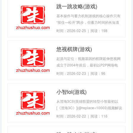
跳一跳攻略(游戏)
类，方便用户快速定位想看的内容。智能
推荐系统会根据用户的观看记录与收藏偏
基本操作与蓄力机制游戏的核心操作只有
好推送相似影片，提升找片效率。部分版
“按住—松开”两步，但蓄力时间的长短直
本还支持多清晰度切换（标清
接决定跳跃距离： -短按：小人跳跃距离
时间：2026-02-25 | 阅读：198
短，适合相邻较近的平台。 -长按：蓄力
时间增加，跳跃距离随之延长，但过长会
悠视棋牌(游戏)
导
起源与定位：视频基因的棋牌延伸悠视网
成立于2004年前后，最初以P2P网络电
视、体育与影视直播为主营业务，拥有自
时间：2026-02-23 | 阅读：96
主研发的流媒体播放器与CDN分发网络。
随着棋牌类游戏成为互联网娱乐的重要板
小智lol(游戏)
块，悠视网顺势推出“悠视棋牌”子品牌，
定位为“棋牌+视频”的融合平台。与纯游戏
从澄海3C到英雄联盟的转型小智最初以
平台不同，悠
[《澄海3C》](@replace=10003)视频解说
成名，属于2007—2008年度中国网络视
时间：2026-02-22 | 阅读：116
频界现象级