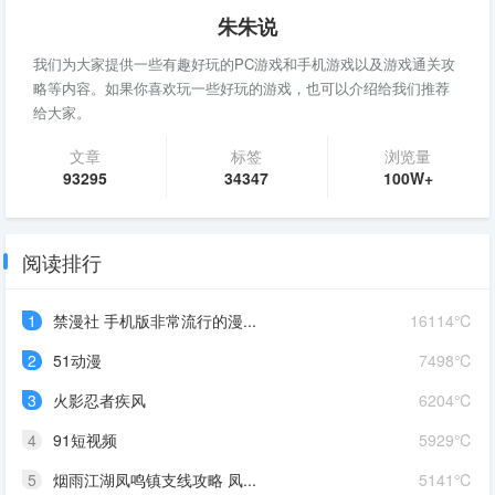
朱朱说
我们为大家提供一些有趣好玩的PC游戏和手机游戏以及游戏通关攻
略等内容。如果你喜欢玩一些好玩的游戏，也可以介绍给我们推荐
给大家。
文章
标签
浏览量
93295
34347
100W+
阅读排行
1
禁漫社 手机版非常流行的漫...
16114℃
2
51动漫
7498℃
3
火影忍者疾风
6204℃
4
91短视频
5929℃
5
烟雨江湖凤鸣镇支线攻略 凤...
5141℃