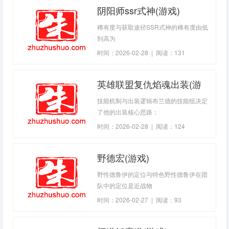
阴阳师ssr式神(游戏)
击、多段打击与技能形态流畅，能在保持
机动的同时打出持续高伤。她的技能既有
稀有度与获取途径SSR式神的稀有度由低
瞬发的魔法球与近战连击，也有大范围的
到高为
阵法与抓取技，这使她在单刷与组队副本
时间：2026-02-28 | 阅读：131
中都能胜任主C或副C的位
英雄联盟复仇焰魂出装(游
戏)
技能机制与出装逻辑布兰德的技能组决定
了他的出装核心思路：
时间：2026-02-28 | 阅读：124
野德宏(游戏)
野性德鲁伊的定位与特色野性德鲁伊在团
队中的定位是近战物
时间：2026-02-27 | 阅读：93