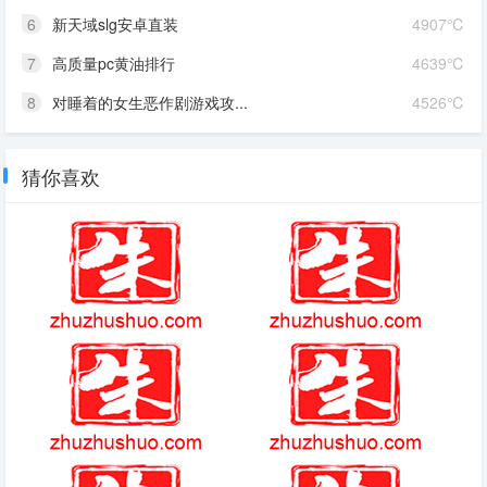
6
新天域slg安卓直装
4907℃
7
高质量pc黄油排行
4639℃
8
对睡着的女生恶作剧游戏攻...
4526℃
猜你喜欢
传奇3d
印加和阿兹特克打仗了吗现在
爱玩吉他最新版本
(2025-3-15热点)-00后女生从深
圳辞职去当护林员，已在山里工