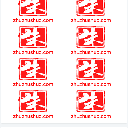
作3年：每天都很快乐
暗黑2十大最有价值暗金装备
《热血江湖》手游
幻影长矛手
吞噬星空游戏
梦幻之旅
us管家app
阿斯图里亚斯传奇 六线谱
预售mm9怪兽来袭