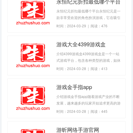
永恒纪元折扣最低哪个平台
号最强阵容，希望能给各位玩家提供一些
参考。主帅
永恒纪元折扣最低哪个平台永恒纪元是一
款非常受欢迎的角色扮演游戏，它在吸引
了大量玩家的同时也带来了许多的收益。
时间：2024-03-29 | 阅读：476
不久前，永恒纪元开始打折促销，这无疑
是许多玩家所期待的。但问题是，折
游戏大全4399游戏盒
介绍4399游戏盒4399游戏盒是一个一站
式游戏平台，包含各种类型的游戏，如休
闲游戏、策略游戏和角色扮演游戏等。
时间：2024-03-28 | 阅读：413
4399游戏盒旨在为玩家提供最全面、最丰
富的游戏体验。4399游戏盒的特点4399
游戏金手指app
游戏盒有许多与其他游戏平台不同之处。
首先，它为玩家提供了几乎所有种类的游
介绍游戏金手指app随着游戏产业的不断
戏，从休闲类到格斗类游戏，再到模拟类
发展，越来越多的玩家开始追求更高的游
游戏，您都可以
戏体验以及更高的游戏成就。而游戏金手
时间：2024-03-28 | 阅读：445
指app应运而生，为广大玩家提供了一种
便捷而实用的游戏辅助工具。简单来说，
游昕网络手游官网
游戏金手指app就是一款游戏外挂程序，