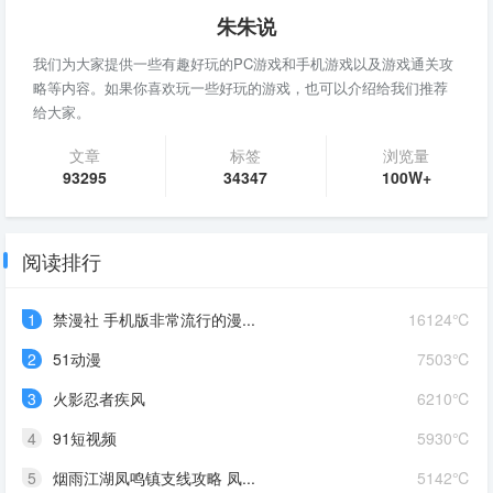
朱朱说
我们为大家提供一些有趣好玩的PC游戏和手机游戏以及游戏通关攻
略等内容。如果你喜欢玩一些好玩的游戏，也可以介绍给我们推荐
给大家。
文章
标签
浏览量
93295
34347
100W+
阅读排行
1
禁漫社 手机版非常流行的漫...
16124℃
2
51动漫
7503℃
3
火影忍者疾风
6210℃
4
91短视频
5930℃
5
烟雨江湖凤鸣镇支线攻略 凤...
5142℃