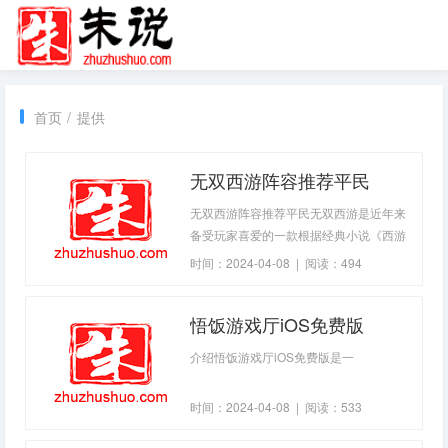
首页
/
提供
无双西游阵容推荐平民
无双西游阵容推荐平民无双西游是近年来
备受玩家喜爱的一款根据经典小说《西游
记》改编的RPG手游，玩家们可以在游戏
时间：2024-04-08 | 阅读：494
中操控各种经典角色，如孙悟空、猪八戒
等人进行PK、打BOSS等游戏玩法。但是
悟饭游戏厅iOS免费版
对于平民玩家而言，如何组建阵容才能在
游戏中更好的发挥，无论是新手还是老手
介绍悟饭游戏厅iOS免费版是一
都需要掌
时间：2024-04-08 | 阅读：533