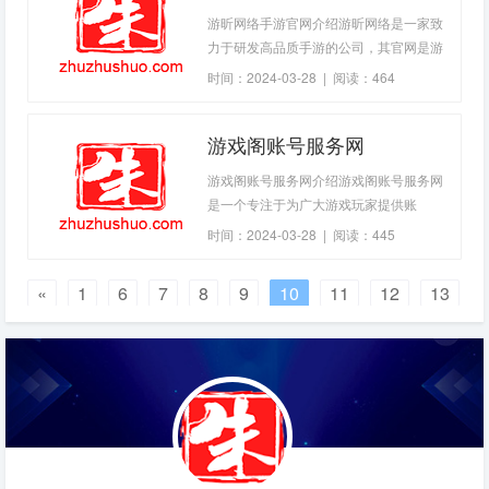
利用各种技术手段为玩家提供游戏内的一
游昕网络手游官网介绍游昕网络是一家致
些特殊功能，例
力于研发高品质手游的公司，其官网是游
戏玩家掌握游戏信息和下载游戏的渠道。
时间：2024-03-28 | 阅读：464
官网页面简洁明了，游戏分类清晰，游戏
细节与描述准确详细，非常适合游戏爱好
游戏阁账号服务网
者浏览。游戏分类游昕网络手游官网的游
戏分类十分清晰，包括角色扮演、动作冒
游戏阁账号服务网介绍游戏阁账号服务网
险、卡牌策略、竞技休闲和音乐舞蹈等多
是一个专注于为广大游戏玩家提供账
种类型的游戏
时间：2024-03-28 | 阅读：445
«
1
6
7
8
9
10
11
12
13