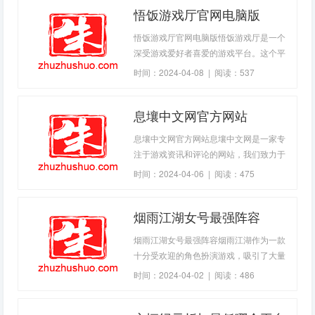
悟饭游戏厅官网电脑版
悟饭游戏厅官网电脑版悟饭游戏厅是一个
深受游戏爱好者喜爱的游戏平台。这个平
台充满了最新和最流行的游戏，并提供各
时间：2024-04-08 | 阅读：537
种各样的游戏模式。通过悟饭游戏厅提供
的官网电脑版，您可以随时随地玩您最喜
息壤中文网官方网站
爱的游戏。游戏种类悟饭游戏厅官网电脑
版提供了各种各样的游戏种类。从受欢迎
息壤中文网官方网站息壤中文网是一家专
的角色扮演游戏到动作游戏，甚至是不同
注于游戏资讯和评论的网站，我们致力于
类型的策略游戏和休闲游戏。每个游戏类
为广大游戏爱好者提供最新、最精准的游
时间：2024-04-06 | 阅读：475
型都有多个游戏选择，您可以根据个人喜
戏信息和最权威的游戏评测。我们的网站
好选择您最喜欢的游戏
已拥有数百万忠实用户，成为业内知名的
烟雨江湖女号最强阵容
游戏媒体。我们的特色我们的特色在于提
供最新的游戏信息和全面的游戏评测。我
烟雨江湖女号最强阵容烟雨江湖作为一款
们的编辑团队由一
十分受欢迎的角色扮演游戏，吸引了大量
的玩家，更是拥有着各种各样的阵容搭
时间：2024-04-02 | 阅读：486
配。在这些阵容中，女号阵容的表现可以
说是尤为耀眼。本文将会介绍烟雨江湖女