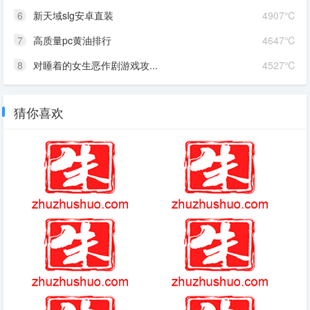
6
新天域slg安卓直装
4907℃
7
高质量pc黄油排行
4647℃
8
对睡着的女生恶作剧游戏攻...
4527℃
猜你喜欢
DNF黑鸦之境黑暗笼罩桀特怎么
上古卷轴龙怎么获得
打
抹茶旦旦鳄鱼表情包大全
幻想三国志2简介