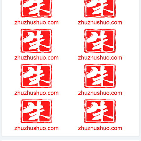
奇迹魔剑士力量好还是魔法好
(2025-3-15热点)-《我的差评女
友》今日开播 甜宠轻喜引热议
部落守卫战
黑色星期五之夜沙雕版烟叔模组
浮岛物语上古银河
游戏王青眼少女琪莎拉动态壁纸
简介
暗黑起源最新版官网
威少好友凯西巴斯