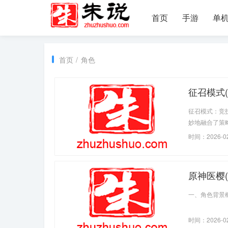
首页
手游
单
首页
/
角色
征召模式(
征召模式：竞
妙地融合了策
时间：2026-0
原神医樱(
一、角色背景
时间：2026-0