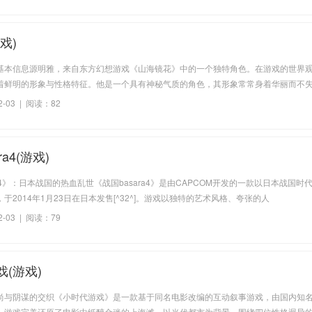
戏)
基本信息源明雅，来自东方幻想游戏《山海镜花》中的一个独特角色。在游戏的世界
着鲜明的形象与性格特征。他是一个具有神秘气质的角色，其形象常常身着华丽而不
独特的外貌特征，能让人一眼从众多角色中识别出来。二、角色形象解读源明雅的形
2-03 | 阅读：82
。他头戴独特的发饰
ra4(游戏)
ra4》：日本战国的热血乱世《战国basara4》是由CAPCOM开发的一款以日本战国时
于2014年1月23日在日本发售[^32^]。游戏以独特的艺术风格、夸张的人
2-03 | 阅读：79
(游戏)
尚与阴谋的交织《小时代游戏》是一款基于同名电影改编的互动叙事游戏，由国内知
。游戏完美还原了电影中纸醉金迷的上海滩，以当代都市为背景，围绕四位性格迥异