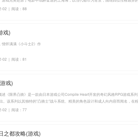
满时尚、阴谋与友情的精彩故事。这款游戏不仅复刻了电影中的经典场景，还通过玩
2-02 | 阅读：88
游戏)
，情怀满满《小斗士2》作
2-02 | 阅读：81
游戏)
述《限界凸骑》是一款由日本游戏公司Compile Heart开发的奇幻风格RPG游戏系
年推出。该系列以其独特的"凸骑士"战斗系统、精美的角色设计和成人向内容而闻名，在
的讨论度。游戏世界设定在名为"机界"的奇幻大陆，人类与被称为"魔物娘"的种族共存
2-02 | 阅读：77
能够驾驭特殊装甲，与魔物娘共同战斗的勇者。系列至今已推出
日之都攻略(游戏)