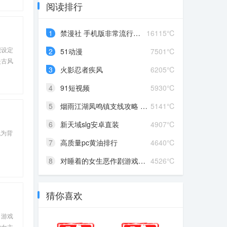
阅读排行
1
禁漫社 手机版非常流行的漫...
16115℃
观设定
2
51动漫
7501℃
失古风
3
火影忍者疾风
6205℃
象充满
4
91短视频
5930℃
5
烟雨江湖凤鸣镇支线攻略 凤...
5141℃
6
新天域slg安卓直装
4907℃
代为背
7
高质量pc黄油排行
4640℃
8
对睡着的女生恶作剧游戏攻...
4526℃
猜你喜欢
名游戏
的女主