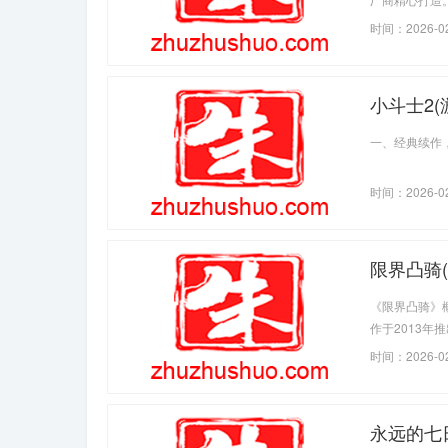
角展开一段充
时间：2026-0
择影
小斗士2(
一、经典续作
时间：2026-0
限界凸骑(
《限界凸骑》概
作于2013
体中拥有极高
时间：2026-0
骑士"们则是
永远的七