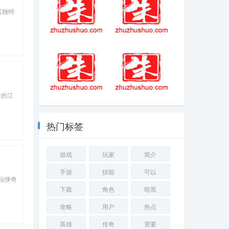
其独特
塞尔达传说手游
爱养成1简介原版
游戏特色
安卓苹果
后的江
僵尸狂潮游戏安
好玩的单机游戏
卓版简介
电脑
热门标签
游戏
玩家
简介
手游
技能
可以
仙侠奇
下载
角色
暗黑
攻略
用户
热点
英雄
传奇
需要