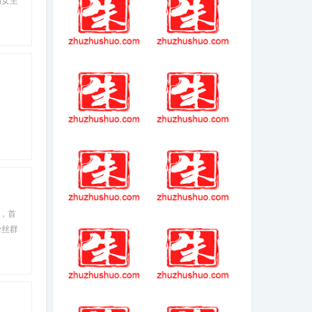
家的选
(2025-1-10热点)-
领主游戏 开局一
《黑神话：悟
座龙骑兵营
空》销量2800万
套 销售额90亿元
幻想三国志1
开传奇需要什么
条件
列，首
荣耀水晶多少幸
周澄奥
粉丝群
运值必出
，而"凸
黎之轨迹2序章第
艾薇尔服装怎么
一次打红鬼
样