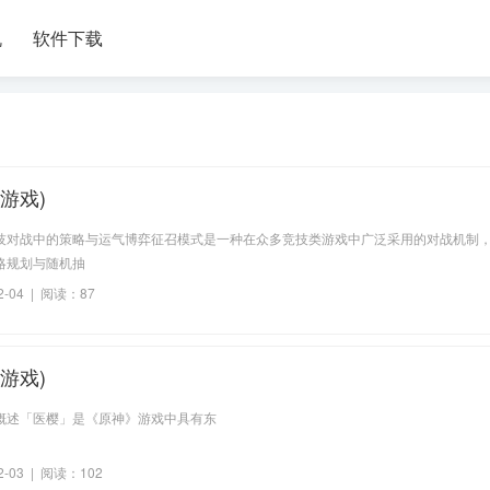
机
软件下载
游戏)
技对战中的策略与运气博弈征召模式是一种在众多竞技类游戏中广泛采用的对战机制
略规划与随机抽
2-04 | 阅读：87
游戏)
概述「医樱」是《原神》游戏中具有东
2-03 | 阅读：102