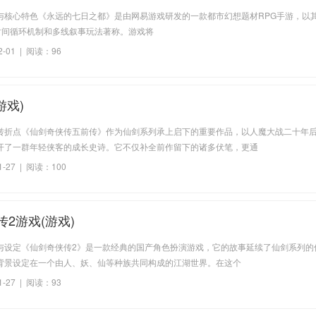
与核心特色《永远的七日之都》是由网易游戏研发的一款都市幻想题材RPG手游，以
"时间循环机制和多线叙事玩法著称。游戏将
2-01 | 阅读：96
游戏)
转折点《仙剑奇侠传五前传》作为仙剑系列承上启下的重要作品，以人魔大战二十年
开了一群年轻侠客的成长史诗。它不仅补全前作留下的诸多伏笔，更通
1-27 | 阅读：100
2游戏(游戏)
与设定《仙剑奇侠传2》是一款经典的国产角色扮演游戏，它的故事延续了仙剑系列的
背景设定在一个由人、妖、仙等种族共同构成的江湖世界。在这个
1-27 | 阅读：93