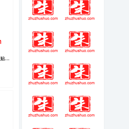
火柴人学校逃生2
卡塔西斯乐园
连“便利贴”都被唱成破碎的“便贴利万万”(2026-04-22热点)
进击的巨人 动漫
长久稳定版本传
完结了吗
奇
英雄无敌之暗黑
刺客信条阿瑞斯
破坏神
的追随者位置
(2025-09-20热
(2025-10-15热
点)-周杰伦林书豪
点)-原创《再见爱