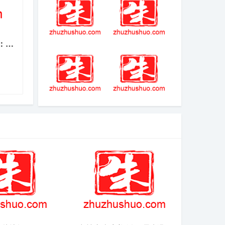
跨界组队，退役
人5》常驻名单曝
转战网球场温布
光，吴倩孙怡加
尔登梦想启程
盟，三对夫妻已
在录制中
WSBK世界超级摩托车锦标赛：2026赛季规则与组别全解析(2026-04-20热点)
(2025-08-03热
符文之语底材最
点)-原创汪海林连
佳列表
发博文痛批赵丽
颖演技：演得不
好，再多人控评
也没用！
模拟开车游戏大
火焰纹章风花雪
全-真实模拟开车
月英谷莉特茶会
单机游戏-大型模
话题怎么选 英谷
拟开车游戏简介
莉特茶会攻略