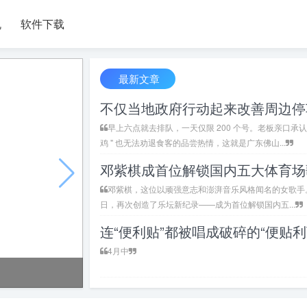
机
软件下载
最新文章
早上六点就去排队，一天仅限 200 个号。老板亲口承认是
鸡 " 也无法劝退食客的品尝热情，这就是广东佛山...
邓紫棋，这位以顽强意志和澎湃音乐风格闻名的女歌手。
日，再次创造了乐坛新纪录——成为首位解锁国内五...
4月中