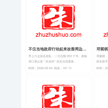
不仅当地政府行动起来改善周边停车场、卫生间等配套设施(2026-04-18热点)
早上六点就去排队，一天仅限 200 个号。老板
邓紫棋，
亲口承认是 " 冰冻鸡 " 也无法劝退食...
的女歌手
时间：2026-05-04 阅读：161 ℃
时间：20