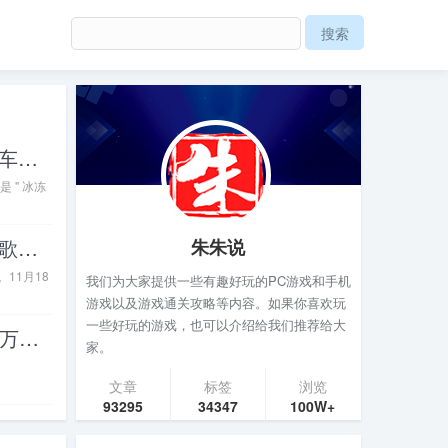
不仅当地政府行动起来改善周边停车场、卫生间等配套设施(2026-04-18热点)
 " 冰冻
邓紫棋成首位解锁国内五大体育场歌手：从说话不清楚到铁肺歌后的坎坷征途(2026-04-18热点)
朱朱说
11月18
我们为大家提供一些有趣好玩的PC游戏和手机
游戏以及游戏通关攻略等内容。如果你喜欢玩
一些好玩的游戏，也可以介绍给我们推荐给大
连“便利贴”都被唱成破碎的“便贴利万万”(2026-04-22热点)
家。
文章
标签
浏览
93295
34347
100W+