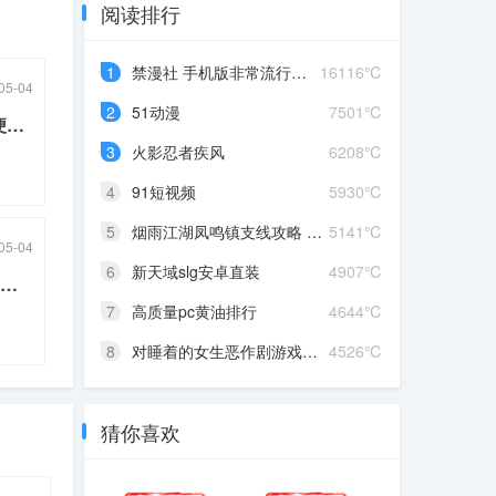
阅读排行
1
禁漫社 手机版非常流行的漫...
16116℃
05-04
2
51动漫
7501℃
连“便利贴”都被唱成破碎的“便贴利万万”(2026-04-22热点)
3
火影忍者疾风
6208℃
4
91短视频
5930℃
5
烟雨江湖凤鸣镇支线攻略 凤...
5141℃
05-04
6
新天域slg安卓直装
4907℃
WSBK世界超级摩托车锦标赛：2026赛季规则与组别全解析(2026-04-20热点)
7
高质量pc黄油排行
4644℃
8
对睡着的女生恶作剧游戏攻...
4526℃
猜你喜欢