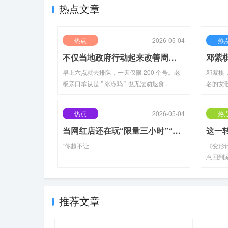
热点文章
热点
2026-05-04
热
不仅当地政府行动起来改善周边停车场、卫生间等配套设施(2026-04-18热点)
早上六点就去排队，一天仅限 200 个号。老
邓紫棋
板亲口承认是 " 冰冻鸡 " 也无法劝退食...
名的女歌
热点
2026-05-04
热
当网红店还在玩“限量三小时”“打卡发圈免单”的饥饿营销时(2026-04-18热点)
“你越不让
《变形
意回到家
推荐文章