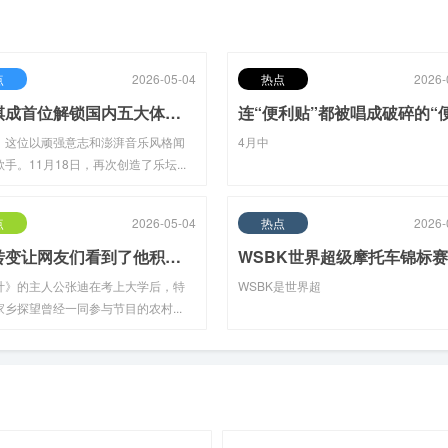
点
2026-05-04
热点
2026-
邓紫棋成首位解锁国内五大体育场歌手：从说话不清楚到铁肺歌后的坎坷征途(2026-04-18热点)
，这位以顽强意志和澎湃音乐风格闻
4月中
手。11月18日，再次创造了乐坛...
点
2026-05-04
热点
2026-
这一转变让网友们看到了他积极向上、努力进取的一面(2026-04-20热点)
计》的主人公张迪在考上大学后，特
WSBK是世界超
乡探望曾经一同参与节目的农村...