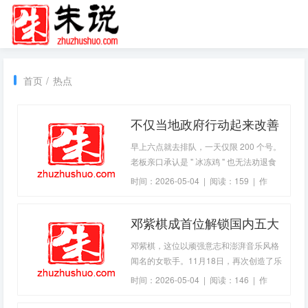
首页
/
热点
不仅当地政府行动起来改善
周边停车场、卫生间等配套
早上六点就去排队，一天仅限 200 个号。
设施(2026-04-18热点)
老板亲口承认是 " 冰冻鸡 " 也无法劝退食
客的品尝热情，这就是广东佛山陈村镇一
时间：2026-05-04 | 阅读：159 | 作
家乡村小店 " 莫氏鸡煲 " 走红后的日常。
者：
zhuzhuadmin
因为美食探店博主一个视频，以及老板反
邓紫棋成首位解锁国内五大
常态希望不要拍太好、生意太忙做不了等
" 劝退 " 式言论，反
体育场歌手：从说话不清楚
邓紫棋，这位以顽强意志和澎湃音乐风格
到铁肺歌后的坎坷征途
闻名的女歌手。11月18日，再次创造了乐
(2026-04-18热点)
坛新纪录——成为首位解锁国内五大体育
时间：2026-05-04 | 阅读：146 | 作
场的歌手，并追平了单轮巡演73场的辉煌
者：
zhuzhuadmin
记录。这一成就不