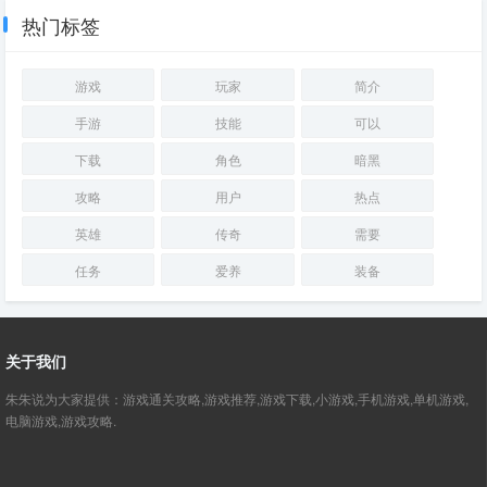
语京味儿浓
热门标签
游戏
玩家
简介
手游
技能
可以
下载
角色
暗黑
攻略
用户
热点
英雄
传奇
需要
任务
爱养
装备
关于我们
朱朱说为大家提供：游戏通关攻略,游戏推荐,游戏下载,小游戏,手机游戏,单机游戏,
电脑游戏,游戏攻略.