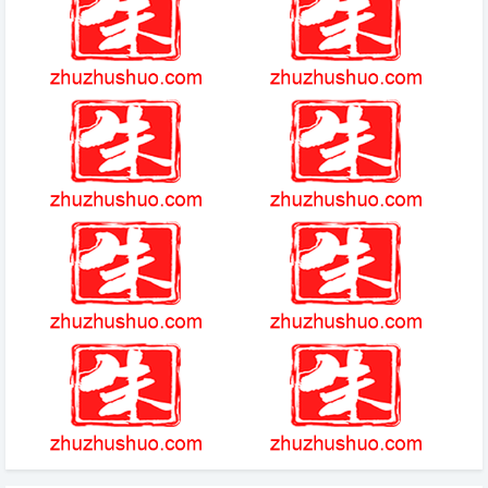
打桂冠
我的安吉拉礼包代码
英雄联盟 简介
可以入宫升妃的游戏
mu怀旧版手游官网
王者关系有哪几种
(2025-11-10热点)-何炅回应衰
老焦虑：准备再干三四十年！专
家支招科学应对！
(2025-12-22热点)-仿佛老北京
玩具熊的午夜后宫
人在耳边指路，大兴机场指示标