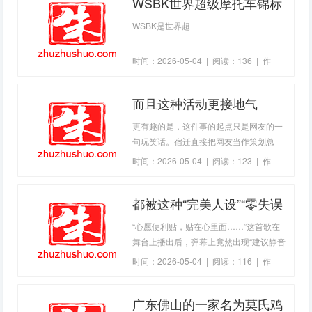
WSBK世界超级摩托车锦标
赛：2026赛季规则与组别全
WSBK是世界超
解析(2026-04-20热点)
时间：2026-05-04 | 阅读：136 | 作
者：
zhuzhuadmin
而且这种活动更接地气
(2026-04-22热点)
更有趣的是，这件事的起点只是网友的一
句玩笑话。宿迁直接把网友当作策划总
监，这种态度比活动本身更重要。年
时间：2026-05-04 | 阅读：123 | 作
者：
zhuzhuadmin
都被这种“完美人设”“零失误
表现”包围着：职场完美、
“心愿便利贴，贴在心里面……”这首歌在
社交完美(2026-04-22热点)
舞台上播出后，弹幕上竟然出现“建议静音
看”“这歌还是听原唱吧”等字样。准确来
时间：2026-05-04 | 阅读：116 | 作
说，是在《乘风2026》（浪姐）一公舞台
者：
zhuzhuadmin
上，王濛、李小冉、唐艺昕三人全开麦真
广东佛山的一家名为莫氏鸡
唱。“静音版更好听