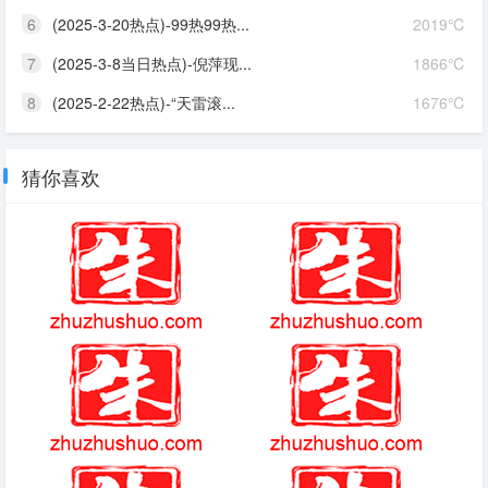
6
(2025-3-20热点)-99热99热...
2019℃
7
(2025-3-8当日热点)-倪萍现...
1866℃
8
(2025-2-22热点)-“天雷滚...
1676℃
猜你喜欢
阿齐兹艾哈迈德
艾尔登法环石剑钥匙
(2025-09-20热点)-周杰伦携手
最远的边陲没人修房子了
林书豪放言：冲击温网2026双