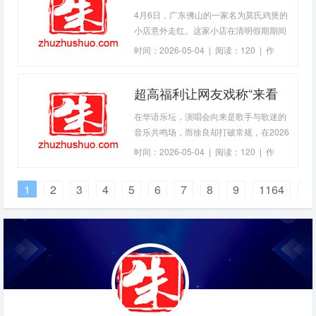
煲的小店意外走红(2026-
4月6日，广东佛山的一家名为莫氏鸡煲的
04-18热点)
小店意外走红。这家小店在清明假期期间
吸引了大量关注，成为继“鸡排哥”之后又
时间：2026-05-04 | 阅读：120 | 作
一个被网友称为“最
者：
zhuzhuadmin
超高福利让网友戏称“来看
徐良演唱会时薪4000元”
在华语乐坛，演唱会向来是歌手与歌迷的
(2026-04-19热点)
音乐共鸣场，而徐良却打破常规，在2026
年“时间折叠”巡回演唱会深圳首站，开创
时间：2026-05-04 | 阅读：120 | 作
性地将演唱会办成了一场专属歌迷的“年
者：
zhuzhuadmin
会”，成为圈内首位解锁这一形式的歌手，
1
2
3
4
5
6
7
8
9
1164
»
用独特的诚意圈粉无数。不同于传统演唱
会的单向展演，徐良的这场演出，既有音
乐的温情，