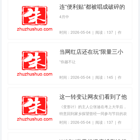
连“便利贴”都被唱成破碎的
“便贴利万万”(2026-04-22热
4月中
点)
时间：2026-05-04 | 阅读：137 | 作
者：
zhuzhuadmin
当网红店还在玩“限量三小
时”“打卡发圈免单”的饥饿营
“你越不让
销时(2026-04-18热点)
时间：2026-05-04 | 阅读：145 | 作
者：
zhuzhuadmin
这一转变让网友们看到了他
积极向上、努力进取的一面
《变形计》的主人公张迪在考上大学后，
(2026-04-20热点)
特意回到家乡探望曾经一同参与节目的农
村主人公丽姐。令人惊喜的是，丽姐变得
时间：2026-05-04 | 阅读：137 | 作
干
者：
zhuzhuadmin