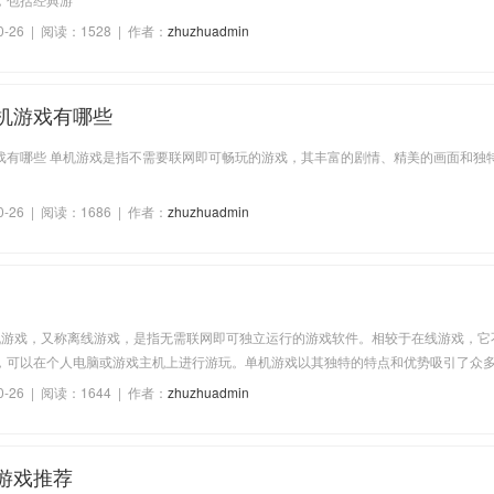
0-26 | 阅读：1528 | 作者：
zhuzhuadmin
机游戏有哪些
戏有哪些 单机游戏是指不需要联网即可畅玩的游戏，其丰富的剧情、精美的画面和独
0-26 | 阅读：1686 | 作者：
zhuzhuadmin
机游戏，又称离线游戏，是指无需联网即可独立运行的游戏软件。相较于在线游戏，它
，可以在个人电脑或游戏主机上进行游玩。单机游戏以其独特的特点和优势吸引了众
游戏内容?单机游戏通常提供丰富的游戏内容，包括引人入胜的故事情节、多样化的角
0-26 | 阅读：1644 | 作者：
zhuzhuadmin
戏世界和地图等。玩家可以根据自己的兴趣和喜好选择不同类型的游戏，如角色扮演
游戏推荐