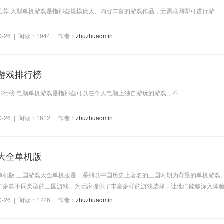
推荐 大型单机游戏是指那些规模庞大、内容丰富的游戏作品，无需联网即可进行游
0-26 | 阅读：1944 | 作者：
zhuzhuadmin
游戏排行榜
排行榜 电脑单机游戏是指那些可以在个人电脑上独自游玩的游戏，不
0-26 | 阅读：1612 | 作者：
zhuzhuadmin
大全单机版
单机版 三国游戏大全单机版是一系列以中国历史上著名的三国时期为背景的单机游戏
了多款不同类型的三国游戏，为玩家提供了丰富多样的游戏选择，让他们能够深入体
 角色扮演类游戏 角色扮演类的三国游戏是玩家扮演三国时期的重要人物，如刘备、曹
0-26 | 阅读：1726 | 作者：
zhuzhuadmin
中体验那个纷