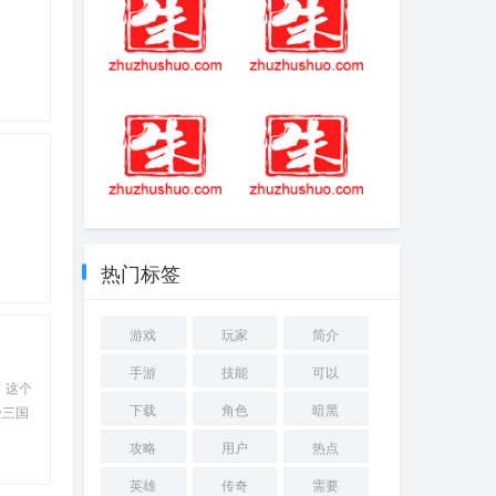
暴富一刻金币不
连连看经典版免
减反增
费
荒野求生德爷
守护小小的美好!
《金铲铲之战》
星之守护者小小
热门标签
拉克丝、星之守
护者小小阿狸登
场
游戏
玩家
简介
手游
技能
可以
。这个
下载
角色
暗黑
验三国
操、孙
攻略
用户
热点
英雄
传奇
需要