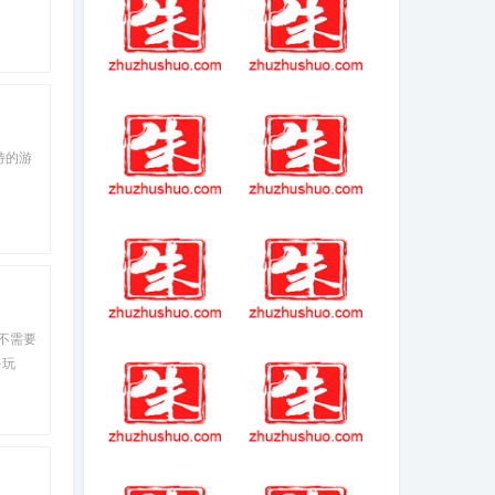
蒙特祖玛的宝藏5
守卫剑阁五虎将
手机版
后传(游戏)
特的游
懂球帝V7.8.1
战神4乌龟三女神
宝箱
不需要
仙剑三问情篇
xmind思维导图破
多玩
解版简介
色和任
、动
艾路雷朵几级进
劲乐团单机版简
化合适
介