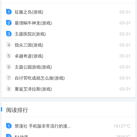
1
征服之岛(游戏)
03-01
2
最强蜗牛神龙(游戏)
03-01
3
主题医院2(游戏)
03-01
4
指尖三国(游戏)
03-01
5
卓越奇迹(游戏)
03-01
6
主题公园游戏(游戏)
03-01
7
自讨苦吃成就怎么做(游戏)
03-01
8
重返艾泽拉斯(游戏)
03-01
阅读排行
1
禁漫社 手机版非常流行的漫...
16127℃
2
51动漫
7506℃