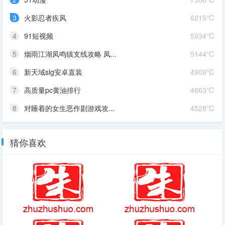
3
火影忍者疾风
6215℃
4
91短视频
5934℃
5
烟雨江湖凤鸣镇支线攻略 凤...
5144℃
6
新天域slg安卓直装
4909℃
7
高质量pc黄油排行
4663℃
8
对睡着的女生恶作剧游戏攻...
4528℃
猜你喜欢
艾莎公主主题歌英文歌
泰亚史诗端游官网