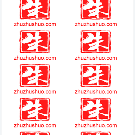
拍证件照的相机软件 免费无水
手游折扣
印的证件照App
魔兽世界奈萨里奥之泪哪里刷
(2025-10-18热点)-娱乐圈“撞脸”
明星大盘点：命运的安排还是巧
合？
大叶艾草大全
王者t0英雄有哪些
红警3起义时刻
问道手游官方版