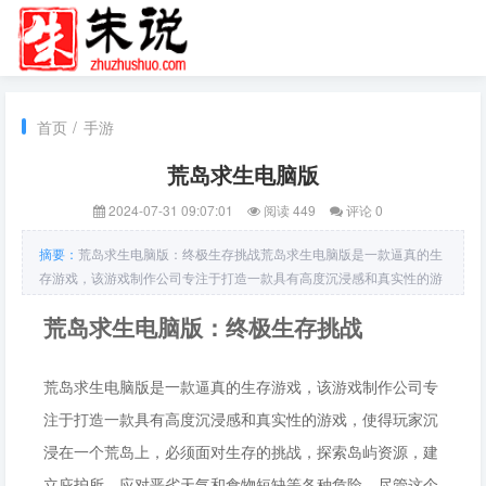
首页
/
手游
荒岛求生电脑版
2024-07-31 09:07:01
阅读 449
评论 0
摘要：
荒岛求生电脑版：终极生存挑战荒岛求生电脑版是一款逼真的生
存游戏，该游戏制作公司专注于打造一款具有高度沉浸感和真实性的游
戏，使得玩家沉浸在一个荒岛上，必须面对生存的挑战，探索岛屿资
荒岛求生电脑版：终极生存挑战
源，建立庇护所，应对恶劣天气和食物短缺等各种危险。尽管这个游戏
很具有挑战性，但是游戏是值得一试的！玩法与要素荒岛求生电脑版是
一款由野外环境和生存要素构成的游戏。玩家需要不
荒岛求生电脑版是一款逼真的生存游戏，该游戏制作公司专
注于打造一款具有高度沉浸感和真实性的游戏，使得玩家沉
浸在一个荒岛上，必须面对生存的挑战，探索岛屿资源，建
立庇护所，应对恶劣天气和食物短缺等各种危险。尽管这个