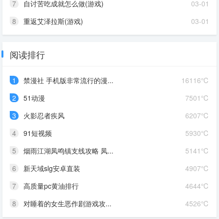
7
自讨苦吃成就怎么做(游戏)
03-01
8
重返艾泽拉斯(游戏)
03-01
阅读排行
1
禁漫社 手机版非常流行的漫...
16116℃
2
51动漫
7501℃
3
火影忍者疾风
6207℃
4
91短视频
5930℃
5
烟雨江湖凤鸣镇支线攻略 凤...
5141℃
6
新天域slg安卓直装
4907℃
7
高质量pc黄油排行
4644℃
8
对睡着的女生恶作剧游戏攻...
4526℃