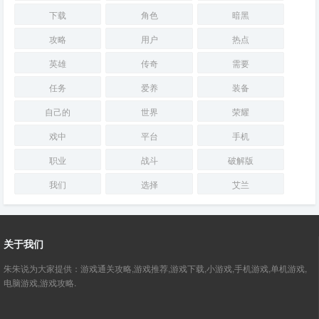
下载
角色
暗黑
攻略
用户
热点
英雄
传奇
需要
任务
爱养
装备
自己的
世界
荣耀
戏中
平台
手机
职业
战斗
破解版
我们
选择
艾兰
关于我们
朱朱说为大家提供：游戏通关攻略,游戏推荐,游戏下载,小游戏,手机游戏,单机游戏,
电脑游戏,游戏攻略.