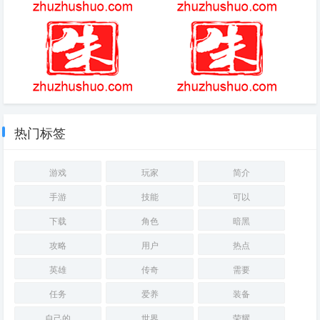
空涡龙用什么球抓
三国群英传1
蛋糕游戏
超能世界暗淡双魂
热门标签
游戏
玩家
简介
手游
技能
可以
下载
角色
暗黑
攻略
用户
热点
英雄
传奇
需要
任务
爱养
装备
自己的
世界
荣耀