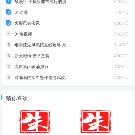
1
禁漫社 手机版非常流行的漫...
16108℃
2
51动漫
7494℃
3
火影忍者疾风
6200℃
4
91短视频
5928℃
5
烟雨江湖凤鸣镇支线攻略 凤...
5140℃
6
新天域slg安卓直装
4907℃
7
高质量pc黄油排行
4626℃
8
对睡着的女生恶作剧游戏攻...
4526℃
猜你喜欢