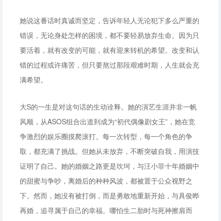
她说这番话时真诚而坚定，告诉年轻人无论犯下多么严重的
错误，无论身处怎样的困境，都不要轻易放弃生命。因为只
要活着，就有改变的可能，就有迎来转机的希望。改变和认
错的过程或许痛苦，但只要熬过那段艰难时期，人生就会充
满希望。
大S的一生是对这句话的生动诠释。她的演艺生涯并非一帆
风顺，从ASOS组合出道到成为“初代偶像剧女王”，她在竞
争激烈的娱乐圈摸爬滚打。每一次转型，每一个角色的争
取，都充满了挑战。但她从未放弃，不断突破自我，用演技
证明了自己。她的婚姻之路更是坎坷，与汪小菲十年婚姻中
的甜蜜与争吵，离婚后的种种风波，都被置于公众视野之
下。然而，她没有被打倒，而是勇敢地重新开始，与具俊晔
再婚，追寻属于自己的幸福。哪怕生二胎时与死神擦肩而