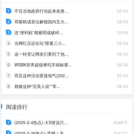
1
不仅当地政府行动起来改善...
05-04
2
邓紫棋成首位解锁国内五大...
05-04
3
连“便利贴”都被唱成破碎...
05-04
4
当网红店还在玩“限量三小...
05-04
5
这一转变让网友们看到了他...
05-04
6
WSBK世界超级摩托车锦标赛...
05-04
7
而且这种活动更接地气(202...
05-04
8
都被这种“完美人设”“零...
05-04
阅读排行
1
(2025-2-4热点)-大S曾说只...
4248℃
2
(2025-2-26热点)-震撼！关...
2441℃