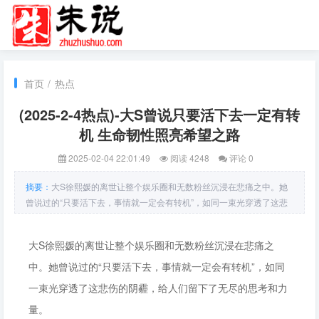
首页
/
热点
(2025-2-4热点)-大S曾说只要活下去一定有转
机 生命韧性照亮希望之路
2025-02-04 22:01:49
阅读 4248
评论 0
摘要：
大S徐熙媛的离世让整个娱乐圈和无数粉丝沉浸在悲痛之中。她
曾说过的“只要活下去，事情就一定会有转机”，如同一束光穿透了这悲
伤的阴霾，给人们留下了无尽的思考和力量。她说这番话时真诚而坚
定，告诉年轻人无论犯下多么严重的错误，无论身处怎样的困境，都不
大S徐熙媛的离世让整个娱乐圈和无数粉丝沉浸在悲痛之
要轻易放弃生命。因为只要活着，就有改变的可能，就有迎来转机的希
望。改变
中。她曾说过的“只要活下去，事情就一定会有转机”，如同
一束光穿透了这悲伤的阴霾，给人们留下了无尽的思考和力
量。